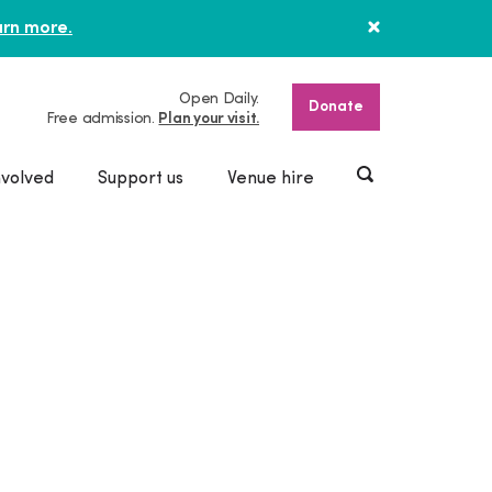
rn more.
Open Daily.
Donate
Free admission.
Plan your visit.
nvolved
Support us
Venue hire